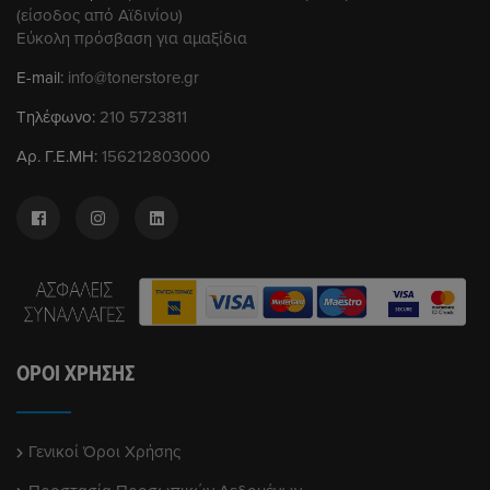
(είσοδος από Αϊδινίου)
Εύκολη πρόσβαση για αμαξίδια
E-mail:
info@tonerstore.gr
Τηλέφωνο:
210 5723811
Αρ. Γ.Ε.ΜΗ:
156212803000
ΌΡΟΙ ΧΡΉΣΗΣ
Γενικοί Όροι Χρήσης