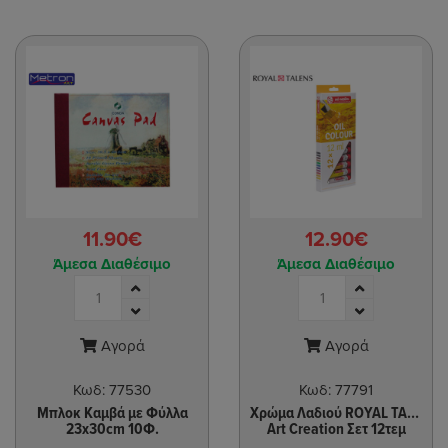
11.90€
12.90€
Άμεσα Διαθέσιμο
Άμεσα Διαθέσιμο
Αγορά
Αγορά
Κωδ:
77530
Κωδ:
77791
Μπλοκ Καμβά με Φύλλα
Χρώμα Λαδιού ROYAL TALENS
23x30cm 10Φ.
Art Creation Σετ 12τεμ