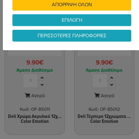
ΑΠΟΡΡΙΨΗ ΟΛΩΝ
ΕΠΙΛΟΓΗ
ΠΕΡΙΣΣΟΤΕΡΕΣ ΠΛΗΡΟΦΟΡΙΕΣ
9.90€
9.90€
Άμεσα Διαθέσιμο
Άμεσα Διαθέσιμο
Αγορά
Αγορά
Κωδ:
OF-85011
Κωδ:
OF-85012
Deli Χρώμα Ακρυλικό 12χρώματα 12ml
Deli Τέμπερα 12χρώματα 12ml
Color Emotion
Color Emotion