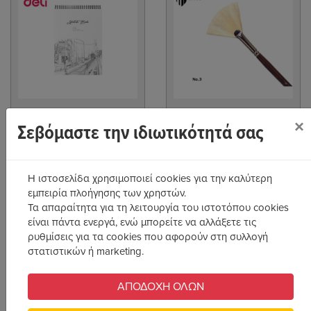
6.90€
6.90€
×
Σεβόμαστε την ιδιωτικότητά σας
Άμεσα Διαθέσιμο
Χαμηλή Διαθεσιμότητα
Η ιστοσελίδα χρησιμοποιεί cookies για την καλύτερη
Αγορά
Αγορά
εμπειρία πλοήγησης των χρηστών.
Τα απαραίτητα για τη λειτουργία του ιστοτόπου cookies
Κωδ:
77372
Κωδ:
78661
είναι πάντα ενεργά, ενώ μπορείτε να αλλάξετε τις
Deli Μπλοκ σχεδίου όρθιο
Πινέλο Χοίρου Βεντάλια Νο3
ρυθμίσεις για τα cookies που αφορούν στη συλλογή
Α4 297x210mm 100gr 40Φ
στατιστικών ή marketing.
ΑΠΟΔΟΧΗ ΟΛΩΝ