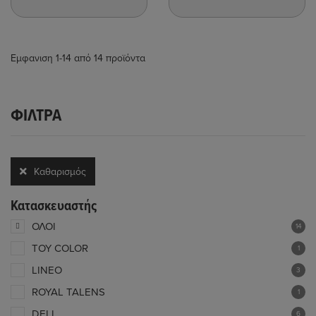
Εμφανιση 1-14 από 14 προϊόντα
ΦΊΛΤΡΑ
Καθαρισμός
όλων
Κατασκευαστής
ΟΛΟΙ
14
TOY COLOR
1
LINEO
3
ROYAL TALENS
1
DELI
6