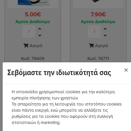
5.00€
7.90€
Άμεσα Διαθέσιμο
Άμεσα Διαθέσιμο
Αγορά
Αγορά
Κωδ:
76609
Κωδ:
76771
MediaRange Καλώδιο USB 2.0 Extension
Καλώδιο USB 2.0 Extension Cable
×
AM/AF 3.0m Black (MRCS111)
AM/AF 5M Black
Σεβόμαστε την ιδιωτικότητά σας
Η ιστοσελίδα χρησιμοποιεί cookies για την καλύτερη
εμπειρία πλοήγησης των χρηστών.
Εμφανιση 1-4 από 4 προϊόντα
Τα απαραίτητα για τη λειτουργία του ιστοτόπου cookies
είναι πάντα ενεργά, ενώ μπορείτε να αλλάξετε τις
ρυθμίσεις για τα cookies που αφορούν στη συλλογή
ΦΊΛΤΡΑ
στατιστικών ή marketing.