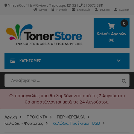
Υπερείδου 11 & Αϊδινίου , Περιστέρι, 121 32 |
21 0572 3811
Αρχική
Η Εταιρία
Επικοινωνία
Σύνδεση
Εγγραφή
0
Καλάθι Αγορών
0€
ΚΑΤΗΓΟΡΊΕΣ
Οι παραγγελίες που θα λαμβάνονται από τις 7 Αυγούστου
θα αποστέλλονται μετά τις 24 Αυγούστου.
Αρχική
ΠΡΟΪΟΝΤΑ
ΠΕΡΙΦΕΡΕΙΑΚΑ
Καλώδια - Φορτιστές
Καλώδια Προέκταση USB