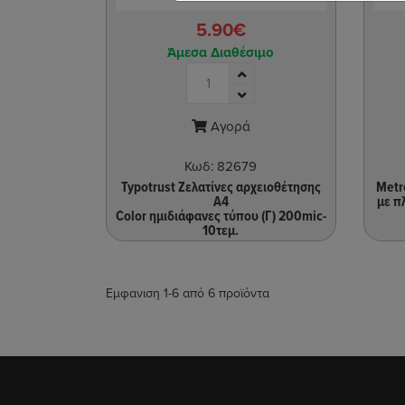
5.90€
Άμεσα Διαθέσιμο
Αγορά
Κωδ:
82679
Typotrust Ζελατίνες αρχειοθέτησης
Metr
A4
με π
Color ημιδιάφανες τύπου (Γ) 200mic-
10τεμ.
Εμφανιση 1-6 από 6 προϊόντα