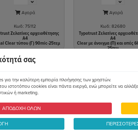
Αγορά
Αγορά
Κωδ:
75112
Κωδ:
82680
trust Ζελατίνες αρχειοθέτησης
Typotrust Ζελατίνες αρχειοθέ
Α4
Α4
tal Clear τύπου (Γ) 90mic-25τεμ
Clear με άνοιγμα (Π) και οπές 6
25τεμ
κότητά σας
es για την καλύτερη εμπειρία πλοήγησης των χρηστών.
του ιστοτόπου cookies είναι πάντα ενεργά, ενώ μπορείτε να αλλάξετ
τικών ή marketing.
ΑΠΟΔΟΧΗ ΟΛΩΝ
ΟΓΗ
ΠΕΡΙΣΣΟΤΕΡΕ