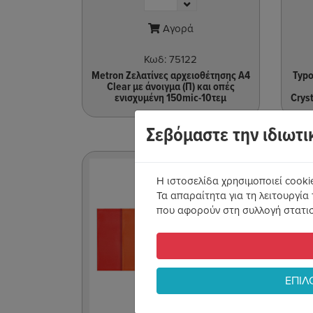
Αγορά
Κωδ:
75122
Metron Ζελατίνες αρχειοθέτησης Α4
Typo
Clear με άνοιγμα (Π) και οπές
ενισχυμένη 150mic-10τεμ
Crys
Σεβόμαστε την ιδιωτι
Η ιστοσελίδα χρησιμοποιεί cooki
Τα απαραίτητα για τη λειτουργία 
που αφορούν στη συλλογή στατισ
ΕΠΙΛ