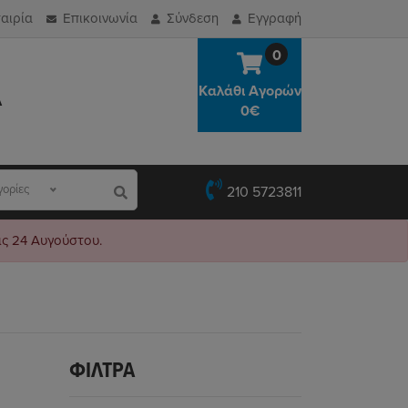
αιρία
Επικοινωνία
Σύνδεση
Εγγραφή
0
Καλάθι Αγορών
Α
0€
γορίες
210 5723811
ις 24 Αυγούστου.
ΦΊΛΤΡΑ