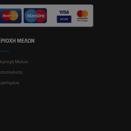
ΕΡΙΟΧΉ ΜΕΛΏΝ
εριοχή Μελών
Αποσύνδεση
Αγαπημένα