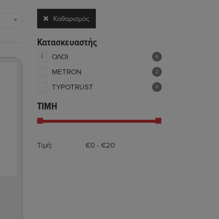
Καθαρισμός
όλων
Κατασκευαστής
ΟΛΟΙ
6
METRON
2
TYPOTRUST
4
ΤΙΜΗ
Τιμή: