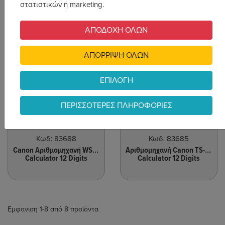
στατιστικών ή marketing.
ΑΠΟΔΟΧΗ ΟΛΩΝ
ΑΠΟΡΡΙΨΗ ΟΛΩΝ
30.50€
30.90€
Άμεσα Διαθέσιμο
Άμεσα Διαθέσιμο
ΕΠΙΛΟΓΗ
ΠΕΡΙΣΣΟΤΕΡΕΣ ΠΛΗΡΟΦΟΡΙΕΣ
Αγορά
Αγορά
Κωδ:
83688
Κωδ:
83685
Canon Αριθμομηχανή WS-1210T
Αριθμομηχανή Canon TS-1200TSC
Calculator 12 Digits
Calculator 12 Digits
Εμφανιση 1-8 από 8 προϊόντα