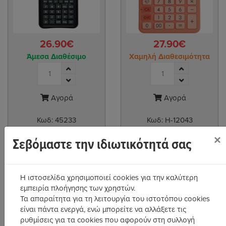
26.90€
27.90€
Άμεσα Διαθέσιμο
Χαμηλή Διαθεσιμότητα
Αγορά
Αγορά
Κωδ:
45233
Κωδ:
H-12043
Canon Επιστημονική αριθμομηχανή
Canon Αριθμομηχανή LS-125KB-OR
×
Scientific Calculator F-715SG
Calculator 12 Digits Orange (6819C002AA)
Σεβόμαστε την ιδιωτικότητά σας
Η ιστοσελίδα χρησιμοποιεί cookies για την καλύτερη
εμπειρία πλοήγησης των χρηστών.
Τα απαραίτητα για τη λειτουργία του ιστοτόπου cookies
είναι πάντα ενεργά, ενώ μπορείτε να αλλάξετε τις
ρυθμίσεις για τα cookies που αφορούν στη συλλογή