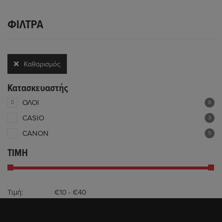
ΦΊΛΤΡΑ
Καθαρισμός
όλων
Κατασκευαστής
ΟΛΟΙ
8
CASIO
3
CANON
5
ΤΙΜΗ
Τιμή: