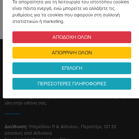
Τα απαραίτητα για τη λειτουργία του ιστοτόπου cookies
είναι πάντα ενεργά, ενώ μπορείτε να αλλάξετε τις
ΔΕΙΤΕ ΤΑ
ΔΕΙΤΕ ΤΑ
ρυθμίσεις για τα cookies που αφορούν στη συλλογή
στατιστικών ή marketing.
ΑΠΟΔΟΧΗ ΟΛΩΝ
ΑΠΟΡΡΙΨΗ ΟΛΩΝ
ΕΠΙΛΟΓΗ
ΠΕΡΙΣΣΟΤΕΡΕΣ ΠΛΗΡΟΦΟΡΙΕΣ
Ένας ολόκληρος κόσμος λύσεων για εκτυπώσεις και γραφική
ύλη στην οθόνη σας.
Διεύθυνση:
Υπερείδου 11 & Αϊδινίου , Περιστέρι, 121 32
(είσοδος από Αϊδινίου)