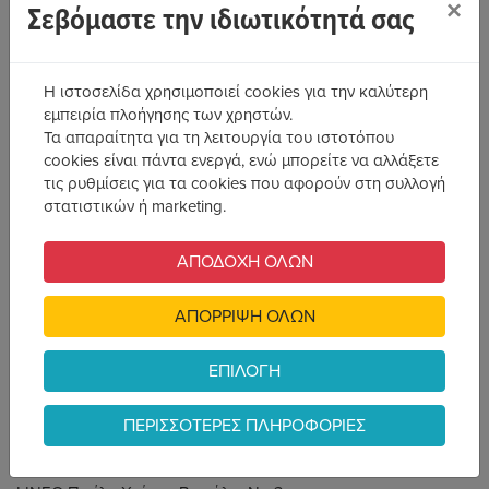
×
Σεβόμαστε την ιδιωτικότητά σας
Η ιστοσελίδα χρησιμοποιεί cookies για την καλύτερη
εμπειρία πλοήγησης των χρηστών.
Τα απαραίτητα για τη λειτουργία του ιστοτόπου
cookies είναι πάντα ενεργά, ενώ μπορείτε να αλλάξετε
τις ρυθμίσεις για τα cookies που αφορούν στη συλλογή
Πινέλο Χοίρου Βεντάλια
στατιστικών ή marketing.
Νο3
ΑΠΟΔΟΧΗ ΟΛΩΝ
Κωδικός Προϊόντος: 78661
ΑΠΟΡΡΙΨΗ ΟΛΩΝ
ΕΠΙΛΟΓΗ
Κωδικός Προμηθευτή: 733.340.3
ΠΕΡΙΣΣΟΤΕΡΕΣ ΠΛΗΡΟΦΟΡΙΕΣ
Κατασκευαστής: LINEO