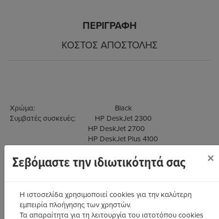
ΠΕΡΙΓΡΑΦΉ
ΚΌΣΤΟΣ ΑΠΟΣΤΟΛΉΣ
Χρώμα: Black
Συμβατές συσκευές: HP DeskJet 2300
HP DeskJet 2700
HP DeskJet Plus 4100
HP DeskJet Plus 4120
×
Σεβόμαστε την ιδιωτικότητά σας
HP ENVY 6000
HP ENVY Pro 6400
Η ιστοσελίδα χρησιμοποιεί cookies για την καλύτερη
εμπειρία πλοήγησης των χρηστών.
Τα απαραίτητα για τη λειτουργία του ιστοτόπου cookies