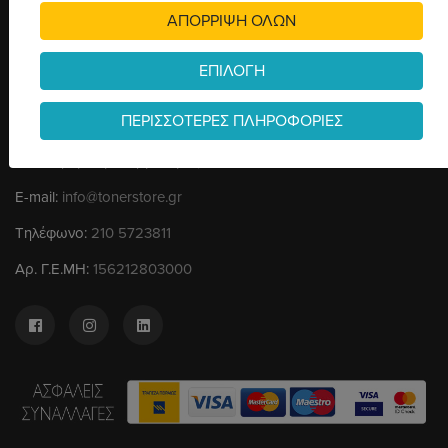
ΑΠΟΡΡΙΨΗ ΟΛΩΝ
Ένας ολόκληρος κόσμος λύσεων για εκτυπώσεις και γραφική
ύλη στην οθόνη σας.
ΕΠΙΛΟΓΗ
Διεύθυνση:
Υπερείδου 11 & Αϊδινίου , Περιστέρι, 121 32
ΠΕΡΙΣΣΟΤΕΡΕΣ ΠΛΗΡΟΦΟΡΙΕΣ
(είσοδος από Αϊδινίου)
Εύκολη πρόσβαση για αμαξίδια
E-mail:
info@tonerstore.gr
Τηλέφωνο:
210 5723811
Αρ. Γ.Ε.ΜΗ:
156212803000